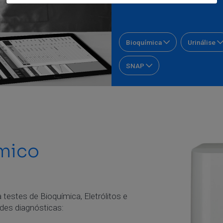
Bioquímica
Urinálise
SNAP
ímico
testes de Bioquímica, Eletrólitos e
des diagnósticas: